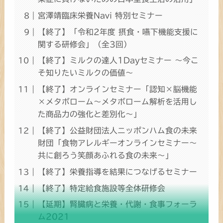
宮澤靖臨床栄養Navi 特別セミナー
【終了】「令和2年度 摂食・嚥下機能支援に
関する研修会」（全3回）
【終了】ミルクの達人1Dayセミナー ～今こ
そ知りたいミルクの価値～
【終了】オンラインセミナー「認知×脳機能
×メタボローム～メタボローム解析を活用し
た商品力の強化と差別化～」
【終了】公益財団法人ニッポンハム食の未来
財団「食物アレルギーオンラインセミナー～
共に創ろう笑顔あふれる食の未来～」
【終了】栄養指導を結果につなげるセミナー
【終了】特定給食施設等全体研修会
【延期】腎臓病と栄養・代謝・食事フォーラ
ム2021