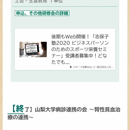
士会・生涯教育 １単位
申込、その他研修会の詳細
後期もWeb開催！「志保子
塾2020 ビジネスパーソン
のためのスポーツ栄養セミ
ナー」受講者募集中！どな
たでも...
スポーツ栄養Web【一般社団法人日...
【終
了】山梨大学病診連携の会 ～腎性貧血治
療の連携～