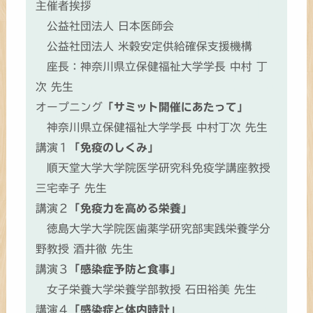
主催者挨拶
公益社団法人 日本医師会
公益社団法人 米穀安定供給確保支援機構
座長：神奈川県立保健福祉大学学長 中村 丁
次 先生
オープニング
「サミット開催にあたって」
神奈川県立保健福祉大学学長 中村丁次 先生
講演１
「免疫のしくみ」
順天堂大学大学院医学研究科免疫学講座教授
三宅幸子 先生
講演２
「免疫力を高める栄養」
徳島大学大学院医歯薬学研究部実践栄養学分
野教授 酒井徹 先生
講演３
「感染症予防と食事」
女子栄養大学栄養学部教授 石田裕美 先生
講演４
「感染症と体内時計」