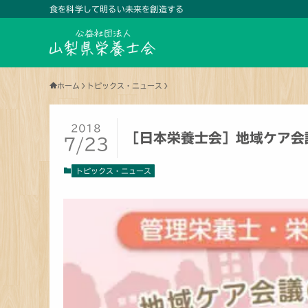
食を科学して明るい未来を創造する
ホーム
トピックス・ニュース
2018
［日本栄養士会］地域ケア会
7/23
トピックス・ニュース