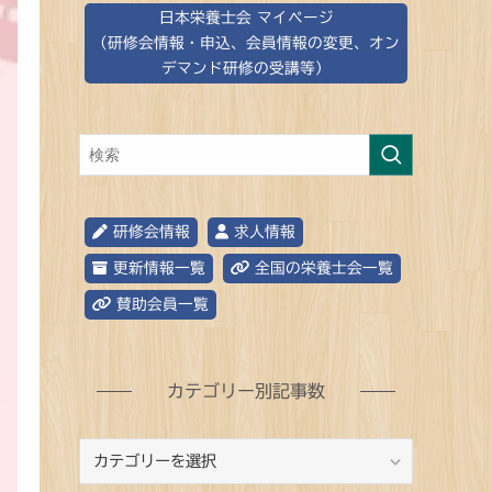
日本栄養士会 マイページ
（研修会情報・申込、会員情報の変更、オン
デマンド研修の受講等）
研修会情報
求人情報
更新情報一覧
全国の栄養士会一覧
賛助会員一覧
カテゴリー別記事数
カ
テ