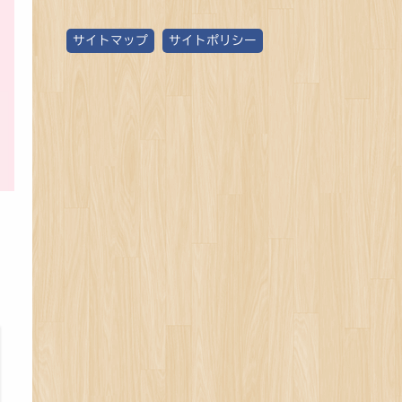
ゴ
サイトマップ
サイトポリシー
リ
ー
別
記
事
数