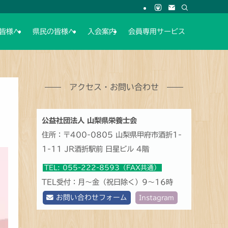
皆様へ
県民の皆様へ
入会案内
会員専用サービス
アクセス・お問い合わせ
公益社団法人 山梨県栄養士会
住所：〒400-0805 山梨県甲府市酒折1-
1-11 JR酒折駅前 日星ビル 4階
TEL: 055-222-8593（FAX共通）
TEL受付：月～金（祝日除く）9～16時
お問い合わせフォーム
Instagram