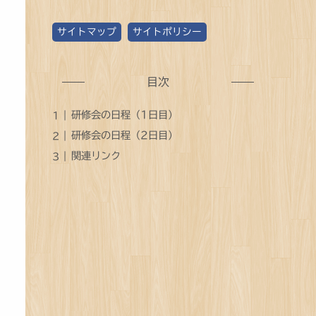
ゴ
サイトマップ
サイトポリシー
リ
ー
別
目次
記
研修会の日程（1日目）
事
研修会の日程（2日目）
数
関連リンク