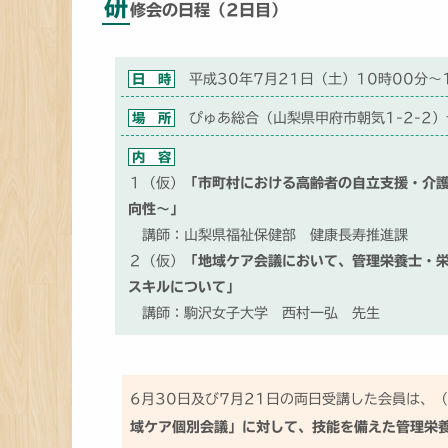
研
修会の日程（2日目）
日 時
平成30年7月21日（土）10時00分～
場 所
ぴゅあ総合（山梨県甲府市朝気1-2-2）
内 容
１（仮）
「市町村における高齢者の自立支援・介
向性～」
講師：山梨県福祉保健部 健康長寿推進課
２（仮）
「地域ケア会議において、管理栄養士・
スキルについて」
講師：駒沢女子大学 西村一弘 先生
6月30日及び7月21日の両日受講した会員は、
域ケア個別会議」に対して、技能を備えた管理栄