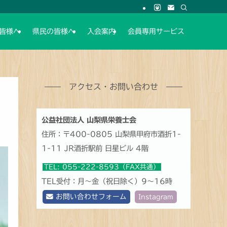
皆様へ
県民の皆様へ
入会案内
会員専用サービス
アクセス・お問い合わせ
公益社団法人 山梨県栄養士会
住所：〒400-0805 山梨県甲府市酒折1-
1-11 JR酒折駅前 日星ビル 4階
TEL: 055-222-8593（FAX共通）
TEL受付：月～金（祝日除く）9～16時
お問い合わせフォーム
Instagram