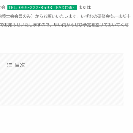
士会
または
TEL: 055-222-8593（FAX共通）
栄養士会会員のみ）からお願いいたします。
いずれの研修会も、まだ申
でお知らせいたしますので、早い内からぜひ予定を空けておいてくだ
目次