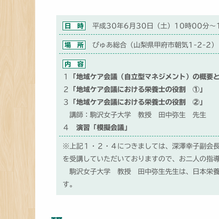
日 時
平成30年6月30日（土）10時00分～
場 所
ぴゅあ総合（山梨県甲府市朝気1-2-2）
内 容
１
「地域ケア会議（自立型マネジメント）の概要
２
「地域ケア会議における栄養士の役割 ①」
３
「地域ケア会議における栄養士の役割 ②」
講師：駒沢女子大学 教授 田中弥生 先生
４
演習「模擬会議」
※上記１・２・４につきましては、深澤幸子副会
を受講していただいておりますので、お二人の指導
駒沢女子大学 教授 田中弥生先生は、日本栄養
す。