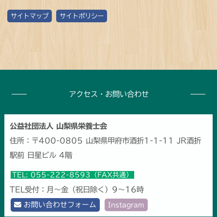
ゴ
サイトマップ
サイトポリシー
リ
ー
別
記
事
アクセス・お問い合わせ
数
公益社団法人 山梨県栄養士会
住所：〒400-0805 山梨県甲府市酒折1-1-11 JR酒折
駅前 日星ビル 4階
TEL: 055-222-8593（FAX共通）
TEL受付：月～金（祝日除く）9～16時
お問い合わせフォーム
Instagram