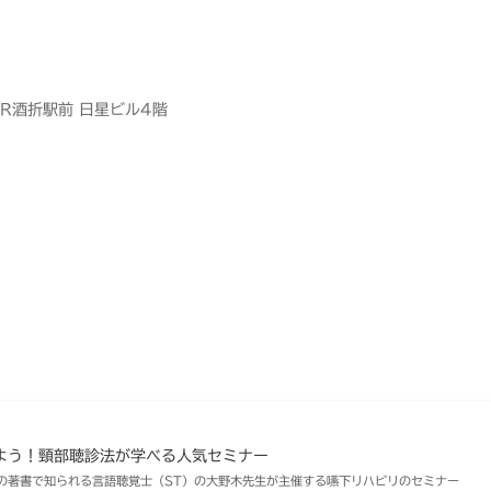
JR酒折駅前 日星ビル4階
よう！頸部聴診法が学べる人気セミナー
の著書で知られる言語聴覚士（ST）の大野木先生が主催する嚥下リハビリのセミナー