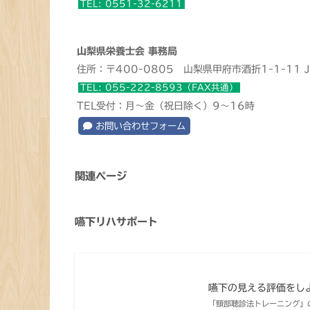
TEL: 0551-32-6211
山梨県栄養士会 事務局
住所：〒400-0805 山梨県甲府市酒折1-1-11 
TEL: 055-222-8593（FAX共通）
TEL受付：月～金（祝日除く）9～16時
お問い合わせフォーム
関連ページ
嚥下リハサポート
嚥下の見える評価をし
「頸部聴診法トレーニング」