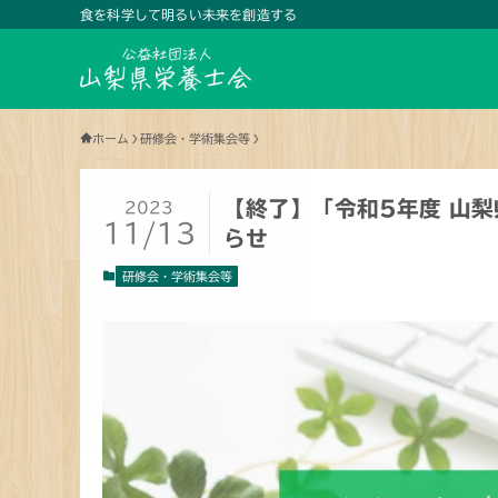
食を科学して明るい未来を創造する
ホーム
研修会・学術集会等
【終了】「令和5年度 山梨
2023
11/13
らせ
研修会・学術集会等