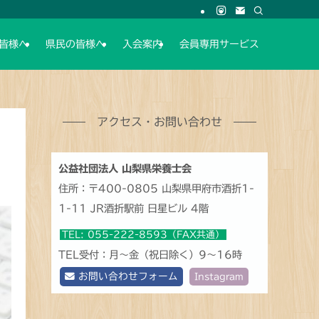
皆様へ
県民の皆様へ
入会案内
会員専用サービス
アクセス・お問い合わせ
公益社団法人 山梨県栄養士会
住所：〒400-0805 山梨県甲府市酒折1-
1-11 JR酒折駅前 日星ビル 4階
TEL: 055-222-8593（FAX共通）
TEL受付：月～金（祝日除く）9～16時
お問い合わせフォーム
Instagram