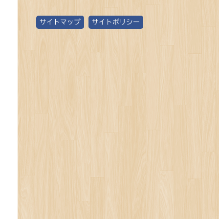
ゴ
サイトマップ
サイトポリシー
リ
ー
別
記
事
数