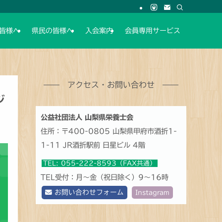
皆様へ
県民の皆様へ
入会案内
会員専用サービス
アクセス・お問い合わせ
ジ
公益社団法人 山梨県栄養士会
住所：〒400-0805 山梨県甲府市酒折1-
1-11 JR酒折駅前 日星ビル 4階
TEL: 055-222-8593（FAX共通）
TEL受付：月～金（祝日除く）9～16時
お問い合わせフォーム
Instagram