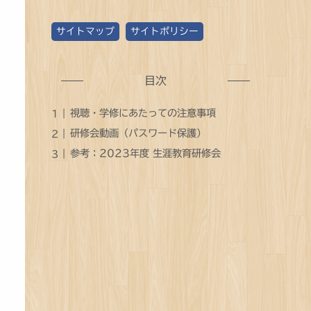
ゴ
サイトマップ
サイトポリシー
リ
ー
別
目次
記
視聴・学修にあたっての注意事項
事
研修会動画（パスワード保護）
数
参考：2023年度 生涯教育研修会