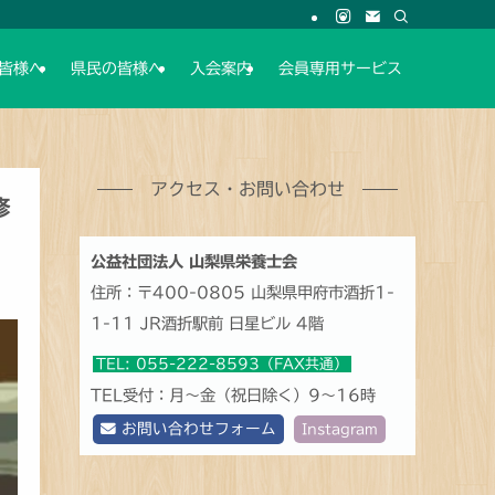
皆様へ
県民の皆様へ
入会案内
会員専用サービス
アクセス・お問い合わせ
修
公益社団法人 山梨県栄養士会
住所：〒400-0805 山梨県甲府市酒折1-
1-11 JR酒折駅前 日星ビル 4階
TEL: 055-222-8593（FAX共通）
TEL受付：月～金（祝日除く）9～16時
お問い合わせフォーム
Instagram