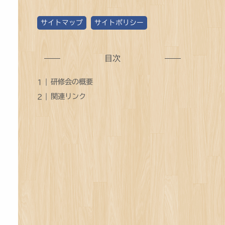
ゴ
サイトマップ
サイトポリシー
リ
ー
別
目次
記
研修会の概要
事
関連リンク
数