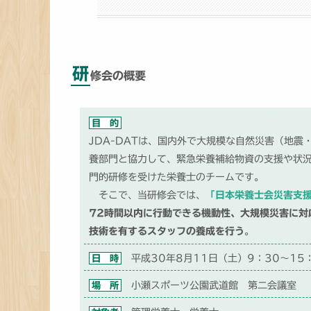
研
修会の概要
目 的
JDA-DATは、国内外で大規模な自然災害（地
養部門と協力して、緊急栄養補給物資の支援や状
門的研修を受けた栄養士のチームです。
そこで、当研修会では、
「日本栄養士会災害支援
72時間以内に行動できる機動性、大規模災害に対
技術を有するスタッフの養成を行う
。
日 時
平成30年8月11日（土）9：30～15
場 所
小瀬スポーツ公園武道館 第二会議室 （