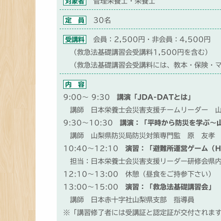
対象者
管理栄養士・栄養士
定 員
30名
受講料
会員：2,500円・非会員：4,500円
（救急法基礎講習会受講料1,500円を含む）
（救急法基礎講習会受講料には、教本・保険・マ
内 容
9:00～ 9:30
講演「JDA-DATとは」
講師 日本栄養士会災害支援チームリーダー 山
9:30～10:30
講演：「平時から防災を学ぶ～
講師 山梨県防災局防災対策専門監 原 友孝
10:40～12:10
演習：「避難所運営ゲーム（H
担当：日本栄養士会災害支援リーダー研修会県内
12:10～13:00 休憩（昼食をご持参下さい）
13:00～15:00
演習：「救急法基礎講習会」
講師 日本赤十字社山梨県支部 指導員
※「講習修了者には受講証と認定証が交付されま