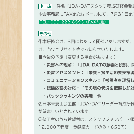
申 込
件名「JDA-DATスタッフ養成研修会
本会事務局にFAXまたはメールにて、7月31日
TEL: 055-222-8593（FAX共通）
その他
①本研修会は、3回にわたって開催いたしますが、
は、当ウェブサイト等でお知らせいたします。
■今後の予定（変更する場合があります）
・
災害への理解：「JDA-DATの意義と役割、
・
災害アセスメント：「栄養・食生活の要支援
・
コミュニケーションスキル：「被災者を理解
・
臨機応変の対応：「その場の状況を把握し即
・
パッククッキングの実際
他
②日本栄養士会主催「JDA-DATリーダー育成
が望ましいとされています。
③修了者のうち希望者は、スタッフジャンパー・
12,000円程度・登録証カードのみ：650円）