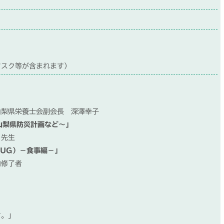
スク等が含まれます）
梨県栄養士会副会長 深澤幸子
山梨県防災計画など～」
 先生
UG）－食事編－」
修了者
す。」