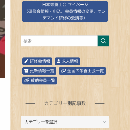
日本栄養士会 マイページ
（研修会情報・申込、会員情報の変更、オン
デマンド研修の受講等）
研修会情報
求人情報
更新情報一覧
全国の栄養士会一覧
賛助会員一覧
カテゴリー別記事数
カ
テ