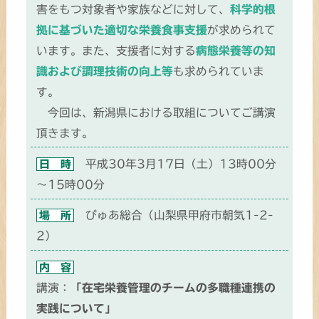
害をもつ対象者や家族などに対して、
科学的根
拠に基づいた適切な栄養食事支援
が求められて
います。また、支援者に対する
病態栄養等の知
識および調理技術の向上等
も求められていま
す。
今回は、新潟県における取組についてご講演
頂きます。
平成30年3月17日（土）13時00分
日 時
～15時00分
ぴゅあ総合（山梨県甲府市朝気1-2-
場 所
2）
内 容
講演：
「在宅栄養管理のチームの多職種連携の
実践について」